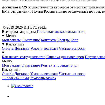
Доставка EMS
осуществляется курьером от места отправления
EMS-отправления Почты России можно отслеживать по трек-ном
© 2019-2026 ИП ЕГОРЬЕВ
Все права защищены
Пользовательское соглашение
Меню
Мои заказы
О магазине
Контакты
Бренды
Блог
Как купить
Оплата
Доставка
Условия возврата
Частые вопросы
Как начать сотрудничество
Справка для партнеров
Партнерска
Меню
Мои заказы
О магазине
Контакты
Бренды
Блог
Как купить
Оплата
Доставка
Условия возврата
Частые вопросы
+7 950 747 77 44
Заказать звонок