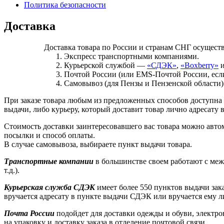
Политика безопасности
Доставка
Доставка товара по России и странам СНГ осущест
Экспресс транспортными компаниями.
Курьерской службой —
«СДЭК»
,
«Boxberry»
и
Почтой России (или EMS-Почтой России, есл
Самовывоз (для Пензы и Пензенской области)
При заказе товара любым из предложенных способов доступна 
выдачи, либо курьеру, который доставит товар лично адресату в
Стоимость доставки заинтересовавшего вас товара можно авто
посылки и способ оплаты.
В случае самовывоза, выбираете пункт выдачи товара.
Транспортные компании
в большинстве своем работают с меж
т.д.).
Курьерская служба СДЭК
имеет более 550 пунктов выдачи зака
вручается адресату в пункте выдачи СДЭК или вручается ему л
Почта России
подойдет для доставки одежды и обуви, электр
на упаковку и доставку заказа в отделение почтовой связи.